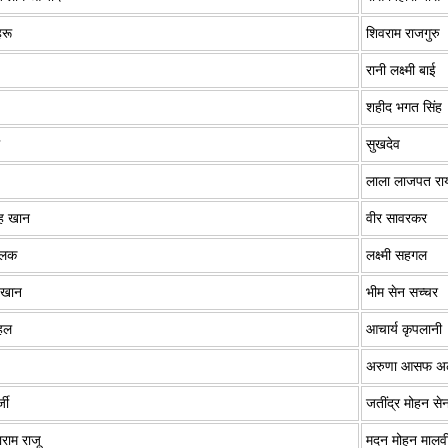
हरू
शिवराम राजगुरु
रानी लक्ष्मी बाई
शहीद भगत सिंह
ू
सुखदेव
लाला लाजपत रा
ह खान
वीर सावरकर
िलक
लक्ष्मी सहगल
र खान
भीम सेन सच्चर
हल
आचार्य कृपलानी
अरुणा आसफ अ
्जी
जतींद्र मोहन सेनग
ाराम राजू
मदन मोहन मालव