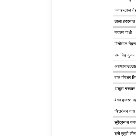
जवाहरलाल ने
लाला हरदयाल
महात्मा गांधी
मोतीलाल नेहर
राम सिंह कुका
अशफाकउल्ला
बाल गंगाधर त
अब्दुल गफ्फा
बेगम हजरत म
चित्तरंजन दास
सुरेंद्रनाथ बनर
श्री एलुरी सीत