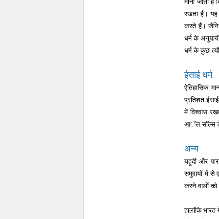
माना जाता है 
रखता है। यह 
करते हैं। जैन
धर्म के अनुयाय
धर्म के कुछ त्य
ईसाई धर्म
ऐतिहासिक मा
प्रतिशत ईसाई 
में विश्वास रख
आॅल साॅल्स डे 
अन्य
यहूदी और पारस
समुदायों में 
करने वालों को
हालांकि भारत म