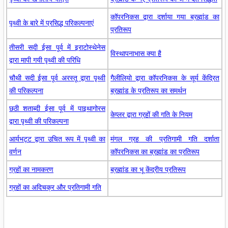
कॉपरनिकस द्वारा दर्शाया गया ब्रह्मांड का
पृथ्वी के बारे में प्रसिद्ध परिकल्पनाएं
प्रतिरूप
तीसरी सदी ईसा पूर्व में इराटोस्थेनेस
विस्थापनाभास क्या है
द्वारा मापी गयी पृथ्वी की परिधि
चौथी सदी ईसा पूर्व अरस्तू द्वारा पृथ्वी
गैलीलियो द्वारा कॉपरनिकस के सूर्य केंद्रित
की परिकल्पना
ब्रह्मांड के प्रतिरूप का समर्थन
छठी शताब्दी ईसा पूर्व में पाइथागोरस
केप्लर द्वारा ग्रहों की गति के नियम
द्वारा पृथ्वी की परिकल्पना
आर्यभट्ट द्वारा उचित रूप में पृथ्वी का
मंगल ग्रह की प्रतिगामी गति दर्शाता
वर्णन
कॉपरनिकस का ब्रह्मांड का प्रतिरूप
ग्रहों का नामकरण
ब्रह्मांड का भू केंद्रीय प्रतिरूप
ग्रहों का अदिचक्र और प्रतिगामी गति
0:00
/
2:02
Loaded
:
Mute
Next
Pause
Current
Duration
Fullscreen
Backward
Pause
Forward