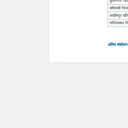
कुशीनगर जि
कौशाम्बी जिल
लखीमपुर खीर
गाजियाबाद ज
अंतिम संशोध