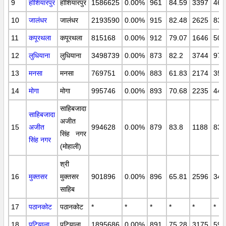
9
होशियारपुर
होशियारपुर
1586625
0.00%
961
84.59
3397
466
10
जालंधर
जालंधर
2193590
0.00%
915
82.48
2625
831
11
कपूरथला
कपूरथला
815168
0.00%
912
79.07
1646
501
12
लुधियाना
लुधियाना
3498739
0.00%
873
82.2
3744
975
13
मनसा
मनसा
769751
0.00%
883
61.83
2174
350
14
मोगा
मोगा
995746
0.00%
893
70.68
2235
444
साहिबजादा
साहिबजादा
अजीत
15
अजीत
994628
0.00%
879
83.8
1188
830
सिंह नगर
सिंह नगर
(मोहाली)
श्री
16
मुक्तसर
मुक्तसर
901896
0.00%
896
65.81
2596
348
साहिब
17
पठानकोट
पठानकोट
*
*
*
*
*
*
18
पटियाला
पटियाला
1895686
0.00%
891
75.28
3175
596