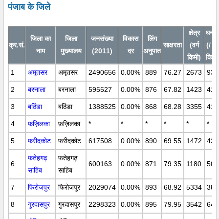
पंजाब के जिले
क्षेत्र
घनत्
जिला का
जिला
जनसंख्या
विकास
लिंग
क्र.सं.
साक्षरता
(वर्ग
(/ वर्
नाम
मुख्यालय
(2011)
दर
अनुपात
किमी)
किमी
1
अमृतसर
अमृतसर
2490656
0.00%
889
76.27
2673
932
2
बरनाला
बरनाला
595527
0.00%
876
67.82
1423
419
3
बठिंडा
बठिंडा
1388525
0.00%
868
68.28
3355
414
4
फ़ज़िलका
फ़ज़िलका
*
*
*
*
*
*
5
फरीदकोट
फरीदकोट
617508
0.00%
890
69.55
1472
424
फतेहगढ़
फतेहगढ़
6
600163
0.00%
871
79.35
1180
508
साहिब
साहिब
7
फिरोजपुर
फिरोजपुर
2029074
0.00%
893
68.92
5334
380
8
गुरदासपुर
गुरदासपुर
2298323
0.00%
895
79.95
3542
649