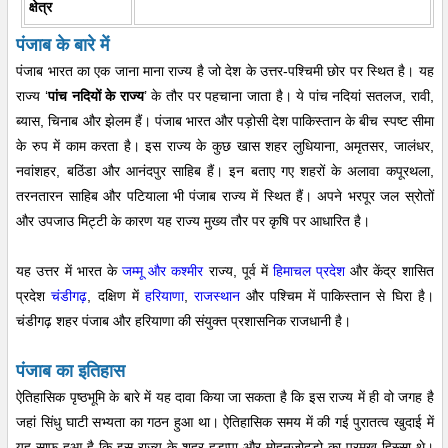
क्षेत्र
पंजाब के बारे में
पंजाब भारत का एक जाना माना राज्य है जो देश के उत्तर-पश्चिमी छोर पर स्थित है। यह
राज्य ‘
पांच नदियों के राज्य
’ के तौर पर पहचाना जाता है। ये पांच नदियां सतलज, रावी,
ब्यास, चिनाब और झेलम हैं। पंजाब भारत और पड़ोसी देश पाकिस्तान के बीच स्पष्ट सीमा
के रुप में काम करता है। इस राज्य के कुछ खास शहर लुधियाना, अमृतसर, जालंधर,
नवांशहर, बठिंडा और आनंदपुर साहिब हैं। इन बताए गए शहरों के अलावा कपूरथला,
तरनतारन साहिब और पटियाला भी पंजाब राज्य में स्थित हैं। अपने भरपूर जल स्रोतों
और उपजाउ मिट्टी के कारण यह राज्य मुख्य तौर पर कृषि पर आधारित है।
यह उत्तर में भारत के
जम्मू और कश्मीर
राज्य, पूर्व में
हिमाचल प्रदेश
और केंद्र शासित
प्रदेश
चंडीगढ़
, दक्षिण में
हरियाणा
,
राजस्थान
और पश्चिम में पाकिस्तान से घिरा है।
चंडीगढ़ शहर पंजाब और हरियाणा की संयुक्त प्रशासनिक राजधानी है।
पंजाब का इतिहास
ऐतिहासिक पृष्ठभूमि के बारे में यह दावा किया जा सकता है कि इस राज्य में ही वो जगह है
जहां सिंधु घाटी सभ्यता का गठन हुआ था। ऐतिहासिक समय में की गई पुरातत्व खुदाई में
यह साफ हुआ है कि इस राज्य के शहर हड़प्पा और मोहनजोदड़ो का प्रमुख हिस्सा थे।