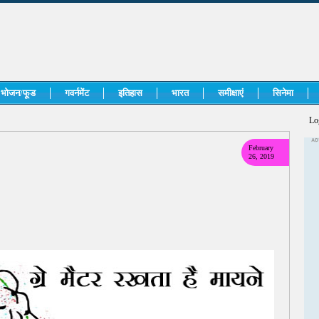
भोजन/फूड
गवर्नमेंट
इतिहास
भारत
समीक्षाएं
सिनेमा
Lo
February
26, 2019