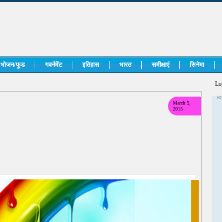
भोजन/फूड
गवर्नमेंट
इतिहास
भारत
समीक्षाएं
सिनेमा
Lo
March 5,
2015