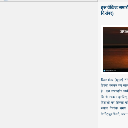
इस वीकेंड समार
दिसंबर)
Rate this {type} न
हिस्सा बनकर नए साल
है। इस सप्ताहांत आयोज
कि रोमांचक। इसलिए, ब
दिशाओं का हिस्सा बन
स्थान दिनांक समय आर
मैग्नीट्यूड गैलरी, जयन