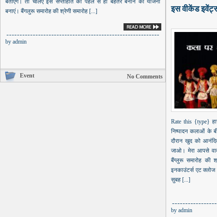
बताएंगे। तो चलिए इस सप्ताहांत को पहले से ही बेहतर बनाने की योजना
इस वीकेंड इवेंट
बनाएं। बैंगलुरू समारोह की श्रेणी समारोह [...]
by
admin
Event
No Comments
Rate this {type} हा
निष्पादन कलाओं के बीच
दौरान खुद को आनंदित
जाओ। मेरा आपसे वा
बैंग्लुरू समारोह की
इनकाउंटर्स एट क्लोज क्
सुबह [...]
by
admin