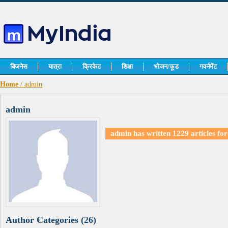
बिजनेस
यात्रा
क्रिकेट
शिक्षा
भोजन/फूड
गवर्नमेंट
Home
/ admin
admin
admin has written
1229 articles
for
Author Categories (26)