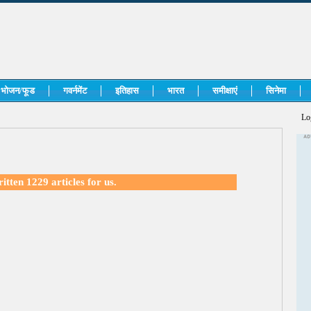
भोजन/फूड
गवर्नमेंट
इतिहास
भारत
समीक्षाएं
सिनेमा
Lo
ritten
1229 articles
for us.