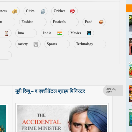
iness
Cities
Cricket
nt
Fashion
Festivals
Food
Imo
India
Movies
society
Sports
Technology
January 19,
January 12,
December
June 27,
मूवी रिव्यु – द एक्सीडेंटल प्राइम मिनिस्टर
2019
2019
17, 2018
2017