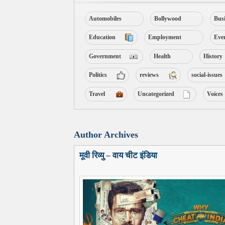
Automobiles
Bollywood
Bus
Education
Employment
Eve
Government
Health
History
Politics
reviews
social-issues
Travel
Uncategorized
Voices
Author Archives
मूवी रिव्यु – वाय चीट इंडिया