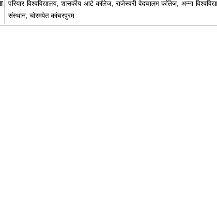
ा
परियार विश्वविद्यालय, शासकीय आर्ट काॅलेज, राजेस्वरी वेदचालम काॅलेज, अन्ना विश्वविद
संस्थान, चोरमपेत कांचरपुरम