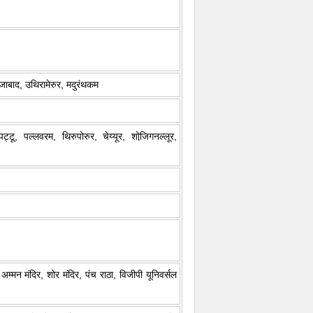
ालाजाबाद, उथिरामेरुर, मदुरंथकम
ट्टू, पल्लवरम, थिरुपोरुर, चेय्यूर, शोजि़गनल्लूर,
 अम्मन मंदिर, शोर मंदिर, पंच राठा, विजीपी यूनिवर्सल