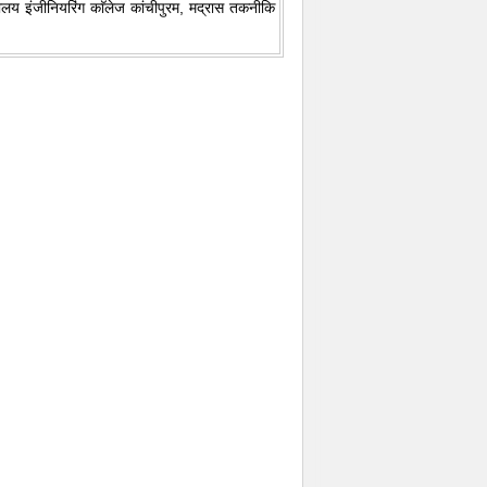
्यालय इंजीनियरिंग काॅलेज कांचीपुरम, मद्रास तकनीकि