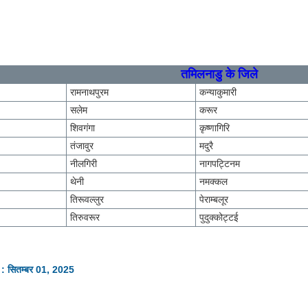
तमिलनाडु के जिले
रामनाथपुरम
कन्याकुमारी
सलेम
करूर
शिवगंगा
कृष्णागिरि
तंजावुर
मदुरै
नीलगिरी
नागपट्टिनम
थेनी
नमक्कल
तिरूवल्लुर
पेराम्बलूर
तिरुवरूर
पुदुक्कोट्टई
 : सितम्बर 01, 2025