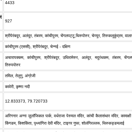
4433
ग
927
श्रीपेरंबदूर, अलंदूर, तंबरम, कांचीपुरम, चेंगलपट्टू,थिरुपोरुर, चेय्यूर, तिरुकलूकुंद्रम, व
कांचीपुरम (एससी), श्रीपेरंबदूर, चेन्नई - दक्षिण
अचारापक्कम, कांचीपुरम, श्रीपेरंबदूर, उथिरामेरुर, अलंदूर, मदुरंथकम, तंबरम, चेंगलप
तिरुपपोरुर
तमिल, तेलुगु, अंग्रेजी
कावेरी, कृष्णा नदी
12.833373, 79.720733
अरिगनार अन्ना ज़ूलाॅजिकल पार्क, वर्धराजा पेरुमल मंदिर, कांची कैलासंथार मंदिर, कामाक्षी
किंगडम, किशकिंता, पृथ्यांगिरा देवी मंदिर, टाइगर गुफा, शोलंगिरल्लरू, थिरुकड्डमलाई