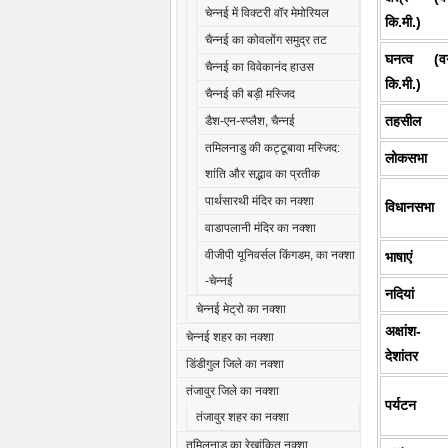
चेन्नई में विक्टरी वॉर मेमोरियल
कि.मी.)
चैन्नई का कोवलोंग समुद्र तट
घनत्व (वर्
चैन्नई का विवेकानंद हाउस
कि.मी.)
चैन्नई की बड़ी मस्जिद
तहसील
डैश-एन-स्प्लैश, चैन्नई
तमिलनाडु की कट्टूबावा मस्जिद:
लोकसभा
शांति और सद्भाव का प्रतीक
पार्थसारथी मंदिर का नक्शा
विधानसभा
वाडापलानी मंदिर का नक्शा
वीजीपी यूनिवर्सल किंगडम, का नक्शा
भाषाएं
-चेन्नई
नदियां
चेन्नई मेट्रो का नक्शा
अक्षांश-
चेन्नई शहर का नक्शा
देशांतर
डिंडीगुल जिले का नक्शा
तंजावुर जिले का नक्शा
पर्यटन
तंजावुर शहर का नक्शा
तमिलनाडु का रेखांकित नक्शा