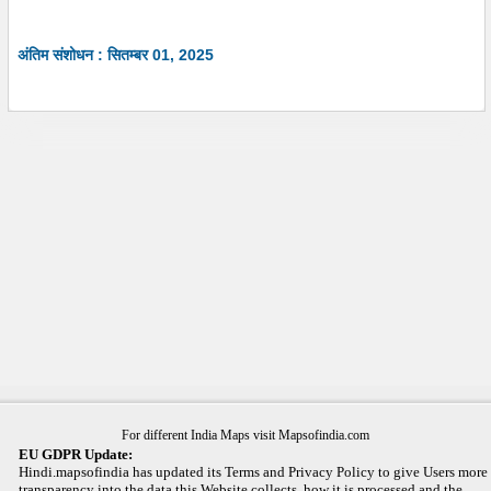
अंतिम संशोधन : सितम्बर 01, 2025
For different India Maps visit Mapsofindia.com
EU GDPR Update:
Hindi.mapsofindia has updated its Terms and Privacy Policy to give Users more
transparency into the data this Website collects, how it is processed and the