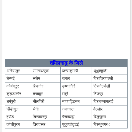
तमिलनाडु के जिले
अरियालुर
रामनाथपुरम
कन्याकुमारी
थूथुक्कुडी
चेन्नई
सलेम
करूर
तिरुचिरापल्ली
कोयंबटूर
शिवगंगा
कृष्णागिरि
तिरुनेलवेली
कुड्डालोर
तंजावुर
मदुरै
तिरुपुर
धर्मपुरी
नीलगिरी
नागपट्टिनम
तिरुवन्नामलाई
डिंडीगुल
थेनी
नमक्कल
वेल्लोर
इरोड
तिरूवल्लुर
पेराम्बलूर
विलुप्पुरम
कांचीपुरम
तिरुवरूर
पुदुक्कोट्टई
विरुधुनगर<