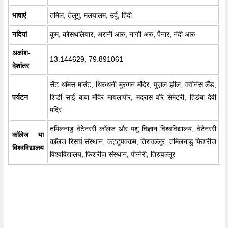
भाषाएं
तमिल, तेलुगु, मलयालम, उर्दू, हिंदी
नदियां
कूम, कोसथलियार, अरानी आरु, नागाी अरु, पैेनार, नंदी आरु
अक्षांश-
13.144629, 79.891061
देशांतर
सेंट थाॅमस माउंट, थिरुथनी मुरुगन मंदिर, पुज़ल झील, क्वीनंस लैंड,
पर्यटन
शिर्डी साई बाबा मंदिर मायलापोर, मद्रास वाॅर सेमेट्री, हिडंबा देवी
मंदिर
तमिलनाडु वेटेेनररी काॅलज और पशु विज्ञान विश्वविद्यालय, वेटेेनररी
काॅलेज या
काॅलज रिसर्च संस्थान, कट्टूपक्कम, तिरुवल्लूर, तमिलनाडु फिशरीज
विश्वविद्यालय
विश्वविद्यालय, फिशरीज संस्थान, पोन्नेरी, तिरुवल्लूर
0:00
/
2:02
Loaded
:
Unmute
Next
Play
Current
Duration
Fullscreen
Backward
Play
Forward
3.26%
Time
Skip
Video
Skip
10s
10s