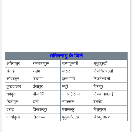
तमिलनाडु के जिले
अरियालुर
रामनाथपुरम
कन्याकुमारी
थूथुक्कुडी
चेन्नई
सलेम
करूर
तिरुचिरापल्ली
कोयंबटूर
शिवगंगा
कृष्णागिरि
तिरुनेलवेली
कुड्डालोर
तंजावुर
मदुरै
तिरुपुर
धर्मपुरी
नीलगिरी
नागपट्टिनम
तिरुवन्नामलाई
डिंडीगुल
थेनी
नमक्कल
वेल्लोर
इरोड
तिरूवल्लुर
पेराम्बलूर
विलुप्पुरम
कांचीपुरम
तिरुवरूर
पुदुक्कोट्टई
विरुधुनगर<