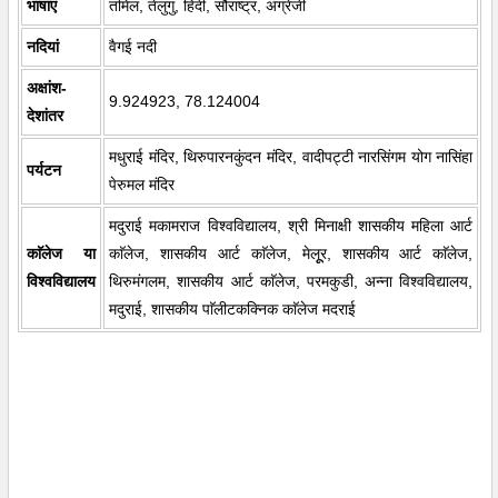
भाषाएं
तमिल, तेलुगु, हिंदी, सौराष्ट्र, अंग्रेजी
नदियां
वैगई नदी
अक्षांश-
9.924923, 78.124004
देशांतर
मधुराई मंदिर, थिरुपारनकुंदन मंदिर, वादीपट्टी नारसिंगम योग नासिंहा
पर्यटन
पेरुमल मंदिर
मदुराई मकामराज विश्वविद्यालय, श्री मिनाक्षी शासकीय महिला आर्ट
काॅलेज या
काॅलेज, शासकीय आर्ट काॅलेज, मेलूूर, शासकीय आर्ट काॅलेज,
विश्वविद्यालय
थिरुमंगलम, शासकीय आर्ट काॅलेज, परमकुडी, अन्ना विश्वविद्यालय,
मदुराई, शासकीय पाॅलीटकक्निक काॅलेज मदराई