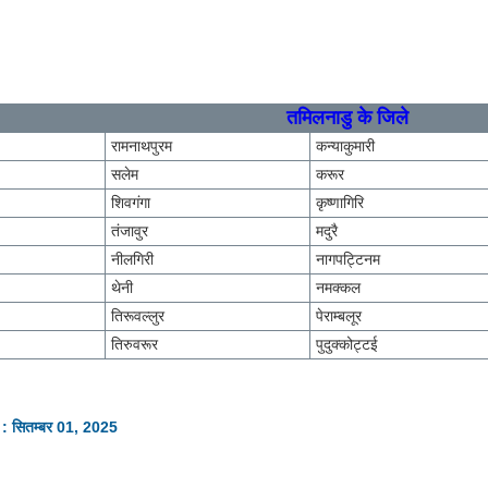
तमिलनाडु के जिले
रामनाथपुरम
कन्याकुमारी
सलेम
करूर
शिवगंगा
कृष्णागिरि
तंजावुर
मदुरै
नीलगिरी
नागपट्टिनम
थेनी
नमक्कल
तिरूवल्लुर
पेराम्बलूर
तिरुवरूर
पुदुक्कोट्टई
 : सितम्बर 01, 2025