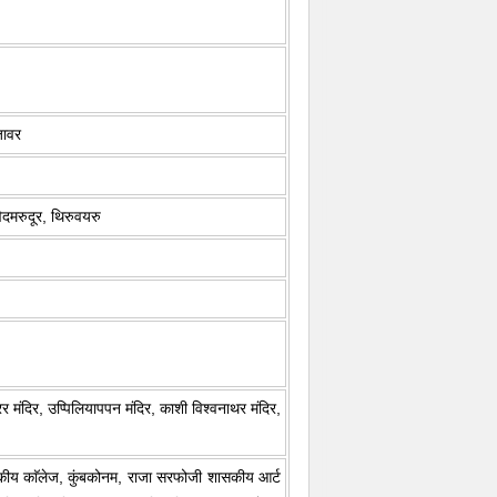
जावर
िदमरुदूर, थिरुवयरु
स्वरर मंदिर, उप्पिलियापपन मंदिर, काशी विश्वनाथर मंदिर,
सकीय काॅलेज, कुंबकोनम, राजा सरफोजी शासकीय आर्ट