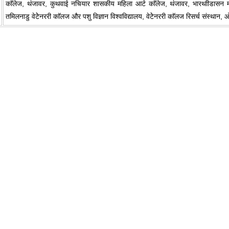
काॅलेज, थंजावर, कुथवाई नचियार शासकीय महिला आर्ट काॅलेज, थंजावर, भारथाीडासन महिल
तमिलनाडु वेटेेनररी काॅलज और पशु विज्ञान विश्वविद्यालय, वेटेेनररी काॅलज रिसर्च संस्थान
0:01
/
2:02
Loaded
:
nmute
Next
Pause
Current
Duration
29.34%
Time