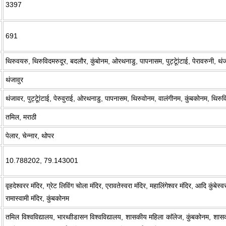
3397
691
थिरुवयरु, थिरुविदमरुदूर, बदलौर, कुंबोनम, ओरथनाडु, पापनासम, पुट्टूेांटाई, पेरावरुनी, थं
थंजावुर
थंजावर, पुट्टूेांटाई, पेरुवुराई, ओरथनाडु, पापनासम, थिरुवोनम, वालंगीनम, कुंबकोनम, थिरुव
तमिल, मराठी
पेलार, चेन्नार, थोपर
10.788202, 79.143001
वृहदेश्वरर मंदिर, ग्रेट लिविंग चोला मंदिर, एरावतेस्वरा मंदिर, महालिंगेश्वर मंदिर, आदि कुंबे
रामास्वामी मंदिर, कुंबकोनम
तमिल विश्वविद्यालय, भारथाीडासन विश्वविद्यालय, शासकीय महिला काॅलेज, कुंबकोनम, शा