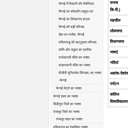
घनत्व (व
चेन्नई में विक्टरी वॉर मेमोरियल
कि.मी.)
चैन्नई का कोवलोंग समुद्र तट
चैन्नई का विवेकानंद हाउस
तहसील
चैन्नई की बड़ी मस्जिद
लोकसभा
डैश-एन-स्प्लैश, चैन्नई
विधानसभा
तमिलनाडु की कट्टूबावा मस्जिद:
शांति और सद्भाव का प्रतीक
भाषाएं
पार्थसारथी मंदिर का नक्शा
नदियां
वाडापलानी मंदिर का नक्शा
अक्षांश-देशां
वीजीपी यूनिवर्सल किंगडम, का नक्शा
-चेन्नई
पर्यटन
चेन्नई मेट्रो का नक्शा
काॅलेज
चेन्नई शहर का नक्शा
विश्वविद्यालय
डिंडीगुल जिले का नक्शा
तंजावुर जिले का नक्शा
तंजावुर शहर का नक्शा
तमिलनाडु का रेखांकित नक्शा