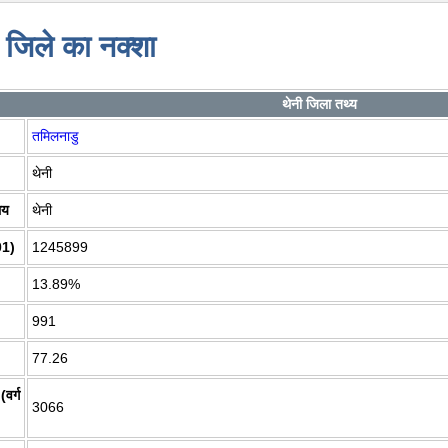
 जिले का नक्शा
थेनी जिला तथ्य
तमिलनाडु
थेनी
लय
थेनी
01)
1245899
13.89%
991
77.26
वर्ग
3066