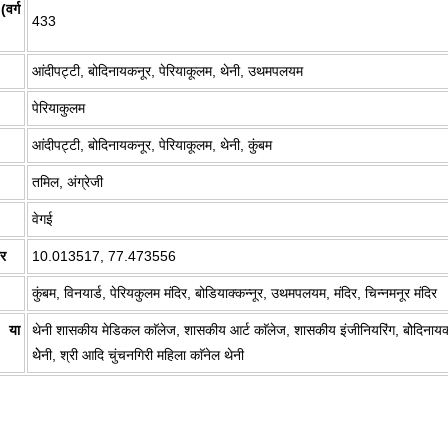
र्ग
433
आंदीपट्टी, बोदिनायकनूर, पेरियाकूलम, थेनी, उथमपलयम
पेरियाकुलम
आंदीपट्टी, बोदिनायकनूर, पेरियाकूलम, थेनी, कुंबम
तमिल, अंग्रेजी
वेगई
तर
10.013517, 77.473556
कुंबम, विनयार्ड, पेरियकुलम मंदिर, बोडियाक्कन्नूर, उथमपलयम, मंदिर, चिन्नमनूर मंदिर
 या
थेनी शासकीय मेडिकल काॅलेज, शासकीय आर्ट काॅलेज, शासकीय इंजीनियरिंग, बोेदिनायक्कन
थेेनी, श्री आदि चुंचनगिरी महिला काॅनेल थेनी