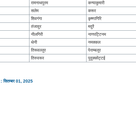
रामनाथपुरम
कन्याकुमारी
सलेम
करूर
शिवगंगा
कृष्णागिरि
तंजावुर
मदुरै
नीलगिरी
नागपट्टिनम
थेनी
नमक्कल
तिरूवल्लुर
पेराम्बलूर
तिरुवरूर
पुदुक्कोट्टई
 : सितम्बर 01, 2025