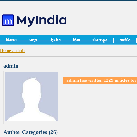
बिजनेस
यात्रा
क्रिकेट
शिक्षा
भोजन/फूड
गवर्नमेंट
Home
/ admin
admin
admin has written
1229 articles
for
Author Categories (26)