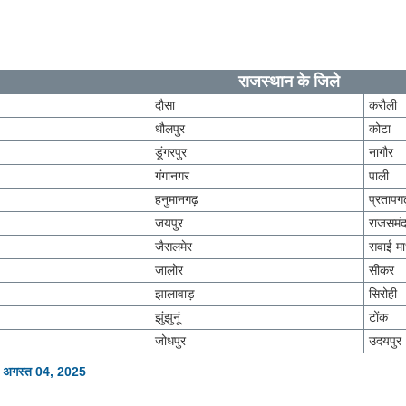
राजस्थान के जिले
दौसा
करौली
धौलपुर
कोटा
डूंगरपुर
नागौर
गंगानगर
पाली
हनुमानगढ़
प्रतापग
जयपुर
राजसमं
जैसलमेर
सवाई मा
जालोर
सीकर
झालावाड़
सिरोही
झुंझुनूं
टोंक
जोधपुर
उदयपुर
: अगस्त 04, 2025