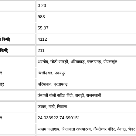
0.23
983
55.97
्ग किमी)
4112
 किमी)
211
अरनोद, छोटी सादड़ी, धरियावाड़, प्रतापगढ़, पीपलखुंट
्र
चित्तौड़गढ़, उदयपुर
त्र
धरियावाद, प्रतापगढ़
कंथाली बोली सहित हिंदी, वागड़ी, राजस्थानी
जखम, माही, सिवाना
तर
24.033922,74.690151
जखम जलाशय, सितामाता अभयारण्य, गौमतेश्वर मंदिर, देवगढ़, भेवर 