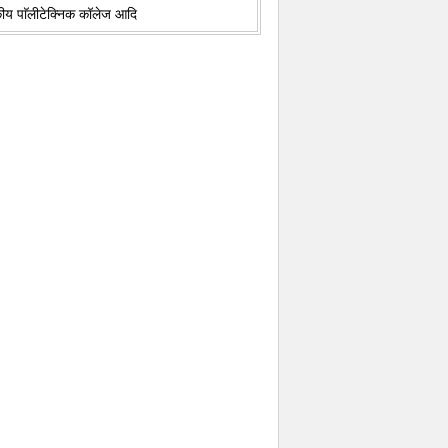
कीय पाॅलीटेक्निक कॉलेज आदि